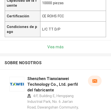
Capacidad de la f
10000 piezas
uente
Certificación
CE ROHS FCC
Condiciones de p
L/C TT D/P
ago
Vea más
SOBRE NOSOTROS
Shenzhen Tianxianwei
Technology Co., Ltd. perfil
del fabricante
4/F, Building E, Hengqiang
Industrial Park, No. 6 Jian'an
Road, Dawangshan Community,