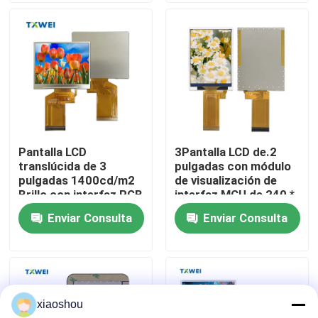
Recorrido por la fábrica
Control de calidad
Noticias
Pantalla LCD
3Pantalla LCD de.2
translúcida de 3
pulgadas con módulo
Solicitar una cita
pulgadas 1400cd/m2
de visualización de
Brillo con interfaz RGB
interfaz MCU de 240 *
30 a 80°C
320 de resolución
Enviar Consulta
Enviar Consulta
Display LCD de tipo TFT
Temperatura de
almacenamiento
Módulo de TFT LCD
xiaoshou
Pantalla LCD TFT