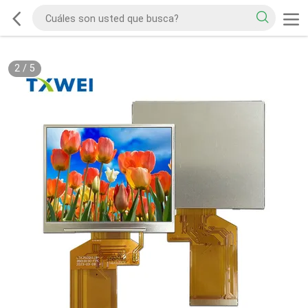
2
/
5