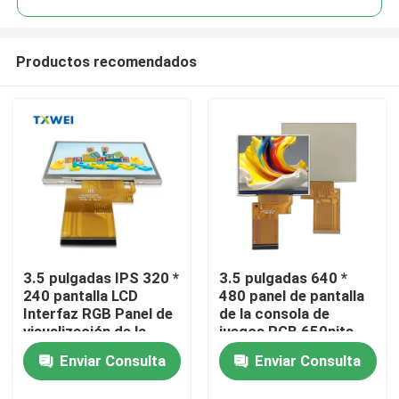
Productos recomendados
3.5 pulgadas IPS 320 *
3.5 pulgadas 640 *
En casa
240 pantalla LCD
480 panel de pantalla
Interfaz RGB Panel de
de la consola de
visualización de la
juegos RGB 650nits
Productos
consola de juegos
pantalla
Enviar Consulta
Enviar Consulta
Sobre nosotros